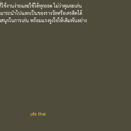
ช้งานง่ายและใช้ได้ทุกยอด ไม่ว่าคุณจะเล่น
สามารถนำไปแลกเป็นของรางวัลหรือเครดิตได้
ามสนุกในการเล่น พร้อมแรงจูงใจให้เดิมพันอย่าง