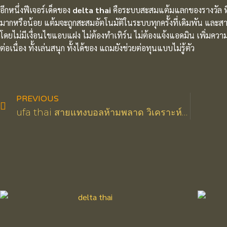
อีกหนึ่งฟีเจอร์เด็ดของ
delta thai
คือระบบสะสมแต้มแลกของรางวัล ที่ใ
มากหรือน้อย แต้มจะถูกสะสมอัตโนมัติในระบบทุกครั้งที่เดิมพัน และ
โดยไม่มีเงื่อนไขแอบแฝง ไม่ต้องทำเทิร์น ไม่ต้องแจ้งแอดมิน เพิ่มคว
ต่อเนื่อง ทั้งเล่นสนุก ทั้งได้ของ แถมยังช่วยต่อทุนแบบไม่รู้ตัว
PREVIOUS
ufa thai สายแทงบอลห้ามพลาด วิเคราะห์ผลบอลรายวัน เดิมพันสดทุกลีก