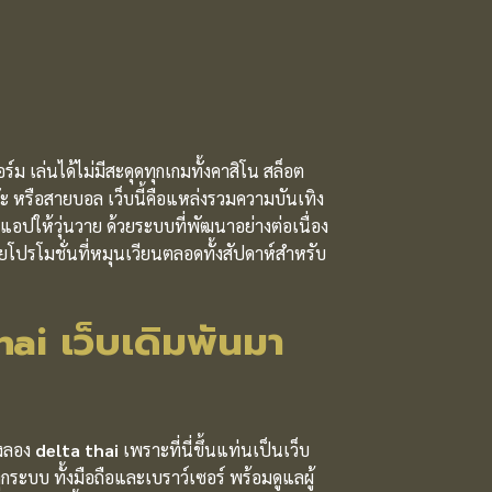
 เล่นได้ไม่มีสะดุดทุกเกมทั้งคาสิโน สล็อต
๊ะ หรือสายบอล เว็บนี้คือแหล่งรวมความบันเทิง
ดแอปให้วุ่นวาย ด้วยระบบที่พัฒนาอย่างต่อเนื่อง
วยโปรโมชั่นที่หมุนเวียนตลอดทั้งสัปดาห์สำหรับ
ai เว็บเดิมพันมา
องลอง
delta thai
เพราะที่นี่ขึ้นแท่นเป็นเว็บ
ระบบ ทั้งมือถือและเบราว์เซอร์ พร้อมดูแลผู้