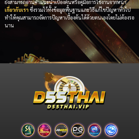
ยังสามารถอ่านคำแนะนำเบื้องต้นหรือคู่มือการใช้งานจากหน้า
เกี่ยวกับเรา
ซึ่งรวมไว้ทั้งข้อมูลพื้นฐานและวิธีแก้ไขปัญหาทั่วไป
ทำให้คุณสามารถจัดการปัญหาเบื้องต้นได้ด้วยตนเองโดยไม่ต้องรอ
นาน