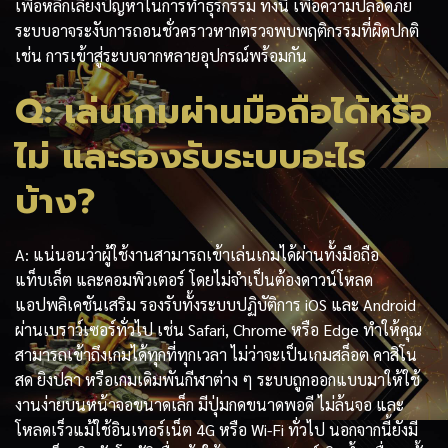
เพื่อหลีกเลี่ยงปัญหาในการทำธุรกรรม ทั้งนี้ เพื่อความปลอดภัย
ระบบอาจระงับการถอนชั่วคราวหากตรวจพบพฤติกรรมที่ผิดปกติ
เช่น การเข้าสู่ระบบจากหลายอุปกรณ์พร้อมกัน
Q: เล่นเกมผ่านมือถือได้หรือ
ไม่ และรองรับระบบอะไร
บ้าง?
A: แน่นอนว่าผู้ใช้งานสามารถเข้าเล่นเกมได้ผ่านทั้งมือถือ
แท็บเล็ต และคอมพิวเตอร์ โดยไม่จำเป็นต้องดาวน์โหลด
แอปพลิเคชันเสริม รองรับทั้งระบบปฏิบัติการ iOS และ Android
ผ่านเบราว์เซอร์ทั่วไป เช่น Safari, Chrome หรือ Edge ทำให้คุณ
สามารถเข้าถึงเกมได้ทุกที่ทุกเวลา ไม่ว่าจะเป็นเกมสล็อต คาสิโน
สด ยิงปลา หรือเกมเดิมพันกีฬาต่าง ๆ ระบบถูกออกแบบมาให้ใช้
งานง่ายบนหน้าจอขนาดเล็ก มีปุ่มกดขนาดพอดี ไม่ล้นจอ และ
โหลดเร็วแม้ใช้อินเทอร์เน็ต 4G หรือ Wi-Fi ทั่วไป นอกจากนี้ยังมี