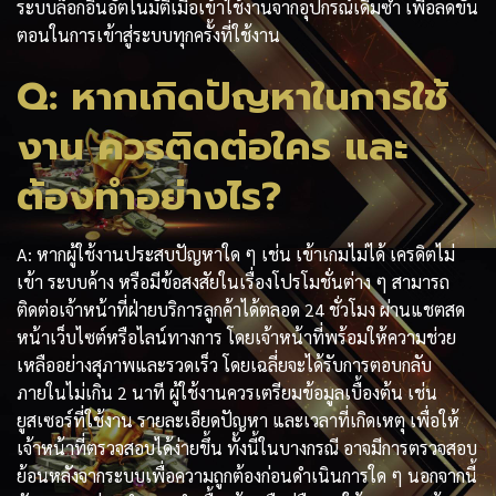
ระบบล็อกอินอัตโนมัติเมื่อเข้าใช้งานจากอุปกรณ์เดิมซ้ำ เพื่อลดขั้น
ตอนในการเข้าสู่ระบบทุกครั้งที่ใช้งาน
Q: หากเกิดปัญหาในการใช้
งาน ควรติดต่อใคร และ
ต้องทำอย่างไร?
A: หากผู้ใช้งานประสบปัญหาใด ๆ เช่น เข้าเกมไม่ได้ เครดิตไม่
เข้า ระบบค้าง หรือมีข้อสงสัยในเรื่องโปรโมชั่นต่าง ๆ สามารถ
ติดต่อเจ้าหน้าที่ฝ่ายบริการลูกค้าได้ตลอด 24 ชั่วโมง ผ่านแชตสด
หน้าเว็บไซต์หรือไลน์ทางการ โดยเจ้าหน้าที่พร้อมให้ความช่วย
เหลืออย่างสุภาพและรวดเร็ว โดยเฉลี่ยจะได้รับการตอบกลับ
ภายในไม่เกิน 2 นาที ผู้ใช้งานควรเตรียมข้อมูลเบื้องต้น เช่น
ยูสเซอร์ที่ใช้งาน รายละเอียดปัญหา และเวลาที่เกิดเหตุ เพื่อให้
เจ้าหน้าที่ตรวจสอบได้ง่ายขึ้น ทั้งนี้ในบางกรณี อาจมีการตรวจสอบ
ย้อนหลังจากระบบเพื่อความถูกต้องก่อนดำเนินการใด ๆ นอกจากนี้