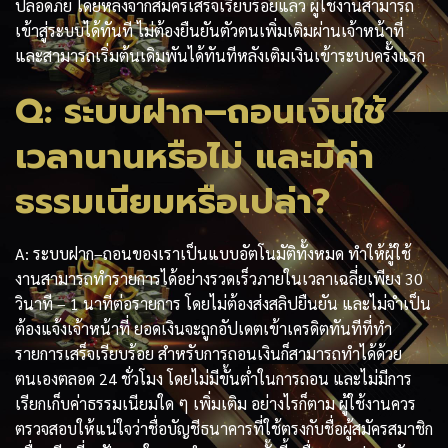
ปลอดภัย โดยหลังจากสมัครเสร็จเรียบร้อยแล้ว ผู้ใช้งานสามารถ
เข้าสู่ระบบได้ทันที ไม่ต้องยืนยันตัวตนเพิ่มเติมผ่านเจ้าหน้าที่
และสามารถเริ่มต้นเดิมพันได้ทันทีหลังเติมเงินเข้าระบบครั้งแรก
Q: ระบบฝาก–ถอนเงินใช้
เวลานานหรือไม่ และมีค่า
ธรรมเนียมหรือเปล่า?
A: ระบบฝาก–ถอนของเราเป็นแบบอัตโนมัติทั้งหมด ทำให้ผู้ใช้
งานสามารถทำรายการได้อย่างรวดเร็วภายในเวลาเฉลี่ยเพียง 30
วินาที – 1 นาทีต่อรายการ โดยไม่ต้องส่งสลิปยืนยัน และไม่จำเป็น
ต้องแจ้งเจ้าหน้าที่ ยอดเงินจะถูกอัปเดตเข้าเครดิตทันทีที่ทำ
รายการเสร็จเรียบร้อย สำหรับการถอนเงินก็สามารถทำได้ด้วย
ตนเองตลอด 24 ชั่วโมง โดยไม่มีขั้นต่ำในการถอน และไม่มีการ
เรียกเก็บค่าธรรมเนียมใด ๆ เพิ่มเติม อย่างไรก็ตาม ผู้ใช้งานควร
ตรวจสอบให้แน่ใจว่าชื่อบัญชีธนาคารที่ใช้ตรงกับชื่อผู้สมัครสมาชิก