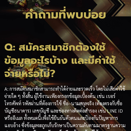
คำถามที่พบบ่อย
Q: สมัครสมาชิกต้องใช้
ข้อมูลอะไรบ้าง และมีค่าใช้
จ่ายหรือไม่?
A: การสมัครสมาชิกสามารถทำได้ง่ายและรวดเร็ว โดยไม่เสียค่าใช้
จ่ายใด ๆ ทั้งสิ้น ผู้ใช้งานเพียงกรอกข้อมูลเบื้องต้น เช่น เบอร์
โทรศัพท์ รหัสผ่านที่ต้องการใช้ ชื่อ–นามสกุลจริง (ต้องตรงกับชื่อ
บัญชีธนาคาร) เลขบัญชี และช่องทางติดต่อสำรอง เช่น LINE ID
หรืออีเมล ทั้งหมดนี้เพื่อใช้ยืนยันตัวตนและป้องกันปัญหาการ
แอบอ้าง ซึ่งข้อมูลจะถูกเก็บรักษาเป็นความลับตามมาตรฐานความ