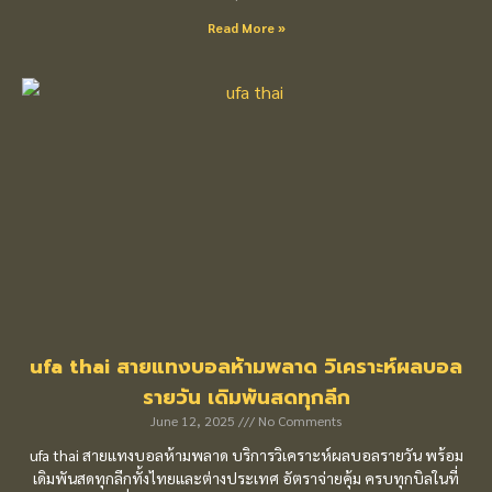
Read More »
ufa thai สายแทงบอลห้ามพลาด วิเคราะห์ผลบอล
รายวัน เดิมพันสดทุกลีก
June 12, 2025
No Comments
ufa thai สายแทงบอลห้ามพลาด บริการวิเคราะห์ผลบอลรายวัน พร้อม
เดิมพันสดทุกลีกทั้งไทยและต่างประเทศ อัตราจ่ายคุ้ม ครบทุกบิลในที่