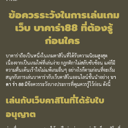
ข้อควรระวังในการเล่นเกม
เว็บ บาคาร่า88 ที่ต้องรู้
ก่อนใคร
บาคาร่าถือเป็นหนึ่งในเกมคาสิโนที่ได้รับความนิยมสูงสุด
เนื่องจากเป็นเกมไพ่ที่เล่นง่าย กฎกติกาไม่สลับซับซ้อน แต่ก็มี
ความตื่นเต้นเร้าใจไม่แพ้เกมอื่นๆ อย่างไรก็ตามก่อนที่จะเริ่ม
สนุกกับการเล่นบาคาร่ากับเว็บคาสิโนออนไลน์ชั้นนำอย่าง
บา
คา ร่า 88
มีข้อควรระวังบางประการที่คุณควรรู้ไว้ก่อน ดังนี้
เล่นกับเว็บคาสิโนที่ได้รับใบ
อนุญาต