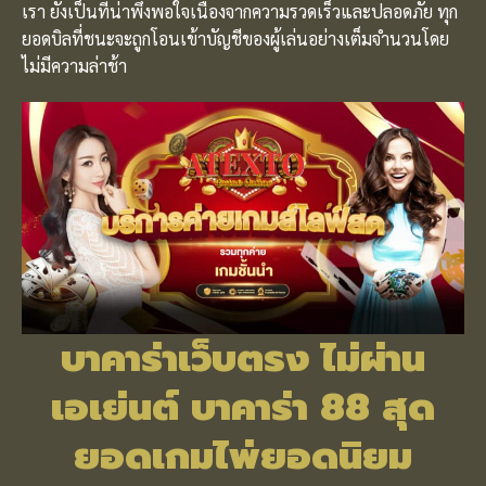
เรา ยังเป็นที่น่าพึงพอใจเนื่องจากความรวดเร็วและปลอดภัย ทุก
ยอดบิลที่ชนะจะถูกโอนเข้าบัญชีของผู้เล่นอย่างเต็มจำนวนโดย
ไม่มีความล่าช้า
บาคาร่าเว็บตรง ไม่ผ่าน
เอเย่นต์ บาคาร่า 88 สุด
ยอดเกมไพ่ยอดนิยม