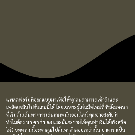
แพลตฟอร์มที่ออกแบบมาเพื่อให้ทุกคนสามารถเข้าถึงและ
เพลิดเพลินไปกับเกมนี้ได้ โดยเฉพาะผู้เล่นมือใหม่ที่กำลังมองหา
ที่เริ่มต้นเส้นทางการเล่นเกมพนันออนไลน์ คุณอาจสงสัยว่า
ทำไมต้อง
บา คา ร่า 88
และมันจะช่วยให้คุณทำเงินได้จริงหรือ
ไม่? บทความนี้จะพาคุณไปค้นหาคำตอบเหล่านั้น บาคาร่าเป็น