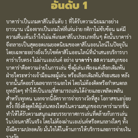
อันดับ 1
บาคาร่าเป็นเกมคาสิโนอันดับ 1 ที่ได้รับความนิยมมาอย่าง
ยาวนาน เนื่องจากเป็นเกมไพ่ที่เล่นง่าย กติกาไม่ซับซ้อน แต่มี
ความตื่นเต้นเร้าใจไม่แพ้เกมคาสิโนประเภทอื่นๆ ดังนั้นบาคาร่า
จึงกลายเป็นสุดยอดเกมยอดนิยมของคาสิโนออนไลน์ในปัจจุบัน
โดยเฉพาะอย่างยิ่งเว็บไซต์คาสิโนออนไลน์ที่นำเสนอบริการบา
คาร่าเว็บตรง ไม่ผ่านเอเย่นต์ อย่าง
บาคาร่า 88
ความสนุกของ
บาคาร่าคือความง่ายในการเล่น ซึ่งผู้เล่นเพียงแค่เลือกเดิมพัน
ฝ่ายใดระหว่างเจ้ามือและผู้เล่น หรือเลือกเดิมพันที่จะเสมอ หลัง
จากนั้นก็คอยรับผลจากการแจกไพ่ โดยไม่ต้องคิดหรือกำหนดกล
ยุทธ์ใดๆ ทำให้เป็นเกมที่สามารถเล่นได้ง่ายและเพลิดเพลิน
สำหรับทุกคน นอกจากนี้อัตราการจ่ายรางวัลที่สูง โอกาสชนะบ่อย
ครั้ง ก็ยิ่งดึงดูดให้ผู้เล่นหลงใหลในความสนุกของบาคาร่ามากขึ้น
ทำให้ได้รับความสนุกและบรรยากาศการเล่นที่คล้ายกับการเล่น
ในบ่อนคาสิโนจริง โดยไม่ต้องผ่านเอเย่นต์หรือคนกลางใดๆ ทั้ง
ยังมีความปลอดภัย มั่นใจได้ในด้านการให้บริการและการจ่ายเงิน
รางวัล