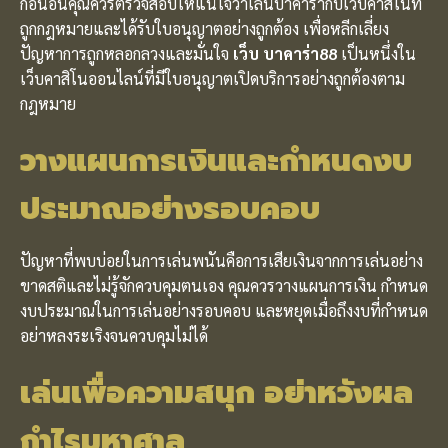
ก่อนอื่นคุณควรตรวจสอบให้แน่ใจว่าเล่นบาคาร่ากับเว็บคาสิโนที่
ถูกกฎหมายและได้รับใบอนุญาตอย่างถูกต้อง เพื่อหลีกเลี่ยง
ปัญหาการถูกหลอกลวงและมั่นใจ
เว็บ บาคาร่า88
เป็นหนึ่งใน
เว็บคาสิโนออนไลน์ที่มีใบอนุญาตเปิดบริการอย่างถูกต้องตาม
กฎหมาย
วางแผนการเงินและกำหนดงบ
ประมาณอย่างรอบคอบ
ปัญหาที่พบบ่อยในการเล่นพนันคือการเสียเงินจากการเล่นอย่าง
ขาดสติและไม่รู้จักควบคุมตนเอง คุณควรวางแผนการเงิน กำหนด
งบประมาณในการเล่นอย่างรอบคอบ และหยุดเมื่อถึงงบที่กำหนด
อย่าหลงระเริงจนควบคุมไม่ได้
เล่นเพื่อความสนุก อย่าหวังผล
กำไรมหาศาล